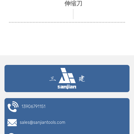
伸缩刀
13906791151
sales@sanjiantools.com