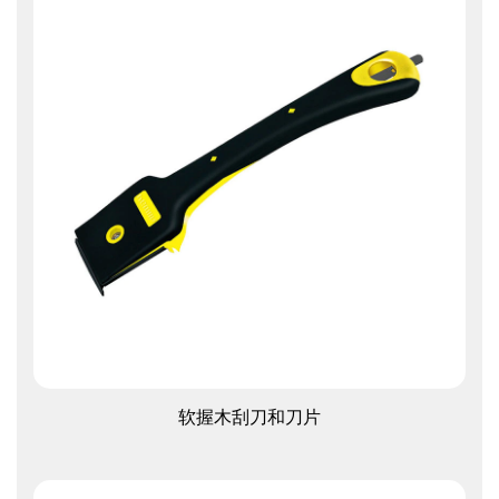
查看更多
软握木刮刀和刀片