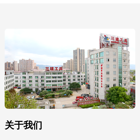
务，需要小心的材料去除，而不会造成损坏的表面。
食品工业:
在商业厨房或食品加工厂，专门的刮刀和刀片用于清洁
机械，切割或塑造食品，甚至削皮蔬菜等任务。这些工
具确保了食品生产的卫生和一致性。
工业清洗:
在制造环境中，刮刀和刀片用于清除机械、传送带或工
厂地板上的顽固残留物。它们有助于保持设备清洁，防
止污染并确保顺利运行。
刮刀和刀片的主要特点
符合人体工程学的处理:
许多刮刀和刀片都设计了符合人体工程学的手柄，以减
关于我们
少手的疲劳，提高抓地力，特别是在长时间使用时。这
个功能增强了舒适性，使工具更容易操作。