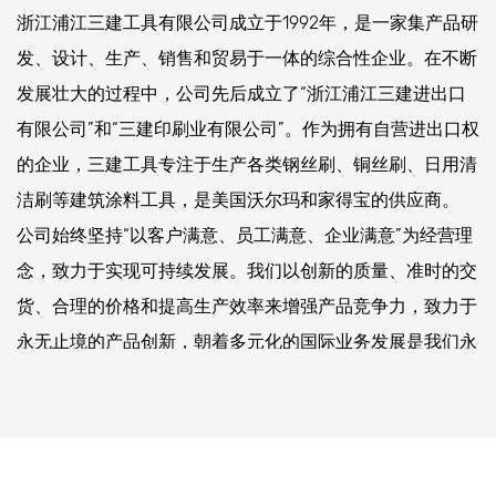
浙江浦江三建工具有限公司成立于1992年，是一家集产品研
可更换刀片:
发、设计、生产、销售和贸易于一体的综合性企业。在不断
对于经常磨损的工具，许多型号都提供可更换的刀片。
发展壮大的过程中，公司先后成立了“浙江浦江三建进出口
这确保了用户不需要更换整个工具，从而节省了成本并
有限公司”和“三建印刷业有限公司”。作为拥有自营进出口权
减少了浪费。
的企业，三建工具专注于生产各类钢丝刷、铜丝刷、日用清
各种刀片类型：
洁刷等建筑涂料工具，是美国沃尔玛和家得宝的供应商。
刮刀和刀片有不同的形状、尺寸和材料，以满足不同的
公司始终坚持“以客户满意、员工满意、企业满意”为经营理
需求。有些可能有角度的边缘，以提高精度，而另一些
念，致力于实现可持续发展。我们以创新的质量、准时的交
则是平坦的，以扩大表面积。叶片涂层，如防锈涂层，
货、合理的价格和提高生产效率来增强产品竞争力，致力于
可以进一步提高其寿命。
永无止境的产品创新，朝着多元化的国际业务发展是我们永
安全特性:
恒的目标。
许多刮刀都配备了安全功能，如刀片盖或可伸缩刀片，
以防止意外割伤。这些特性使这些工具的使用更加安
全，特别是在具有高安全标准的环境中。
防锈和耐腐蚀：