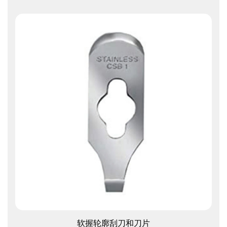
查看更多
软握轮廓刮刀和刀片