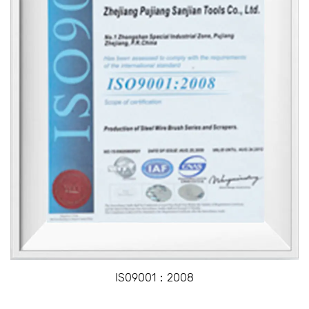
和家居装修。
刮刀和刀片的应用
表面处理:
刮刀和刀片常见的用途之一是表面处理。在使用油漆、
涂料或粘合剂之前，刮刀通常用于清除金属、木材或混
凝土表面的旧油漆、污垢或铁锈。这确保了更好的附着
力和最终完成的寿命。
建设及改造：
在建筑行业，刮刀和刀片被用来去除多余的砂浆、灌浆
或水泥，以及光滑表面。它们有助于重塑和微调材料，
以满足精确的规格。
汽车维修与保养：
IS09001：2008
在汽车维修中，刮刀经常被用来清洁垫片，去除旧的密
封剂，或清洁发动机部件。精密刀片是必不可少的任