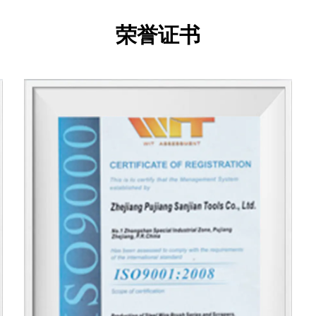
于
是
荣誉证书
创
公
宗
户