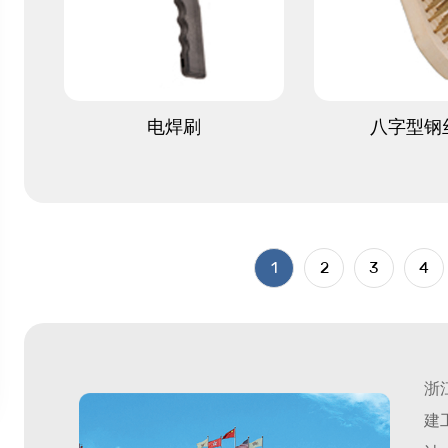
查看更多
查看更
电焊刷
八字型钢
1
2
3
4
浙
建