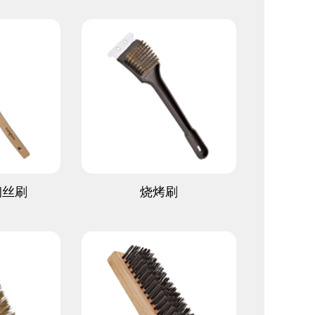
多
查看更多
钢丝刷
烧烤刷