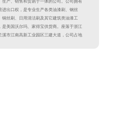
、生产、销售和贸易于一体的公司。公司拥有
营进出口权，是专业生产各类油漆刷、钢丝
、铜丝刷、日用清洁刷及其它建筑类油漆工
，是美国沃尔玛、家得宝供货商。座落于浙江
兰溪市江南高新工业园区三建大道，公司占地
积 33000 平方米，位于杭金衢高速公路兰溪出
处，距义乌机场 60 公里，交通极为便利。公
以深厚的企业文化，ISO9001质量体系的管
，科学的生产控制，完善的售后服务，系统的
牌支持和合理的销售布局，使公司的各项经济
标在国内同行业中位居榜首。
司一贯的经营理念:以客户满意，员工乐意，经
得意来实践永续经营，创新品质，保证交期，
格实惠提高生产力来提升产品竞争力，并致力