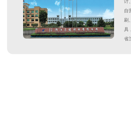
计
自
刷
具
省
面
口
司
理
品
指
公
营
价