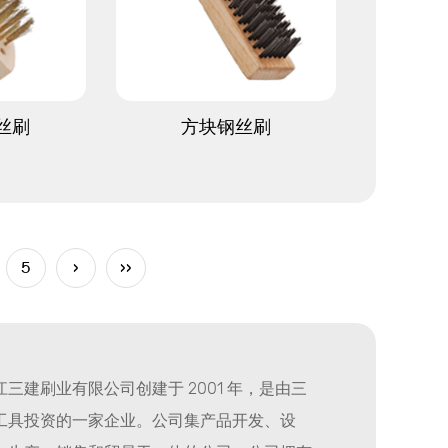
多
查看更多
丝刷
方块钢丝刷
5
›
››
江三建刷业有限公司创建于 2001 年，是由三
工具投资的一家企业。公司集产品开发、设