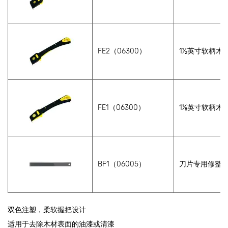
FE2（06300）
1½
英寸软柄木
FE1（06300）
1⅛
英寸软柄木
BF1（06005）
刀片专用修整
双色注塑，柔软握把设计
适用于去除木材表面的油漆或清漆