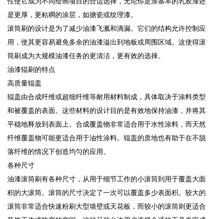
性使它成为不同绘画项目的合适选择，无论你是涂基本的乳胶漆还
是更厚，更粘稠的涂层，如搪瓷或纹理漆。
滚筒刷的设计是为了减少油漆飞溅和滴漏。它们的结构允许控制应
用，使其更容易避免多余的油漆溢出到地板或周围区域。这使得滚
筒刷成为大规模油漆任务的更清洁，更有效的选择。
油漆辊刷的特点
高质量辊盖
辊盖由合成纤维或超细纤维等耐用材料制成，具体取决于涂料类型
和被覆盖的表面。这些材料的设计目的是有效地保持油漆，并将其
平稳地释放到表面上。合成覆盖物非常适合用于水性涂料，而天然
纤维覆盖物可能更适合用于油性涂料。辊盖的质地也有助于在不脱
落纤维的情况下创造均匀的应用。
各种尺寸
油漆滚筒刷有各种尺寸，从用于细节工作的小滚筒到用于覆盖大面
积的大滚筒。滚筒的尺寸决定了一次可以覆盖多少表面积。较大的
滚筒非常适合快速粉刷大型墙壁或天花板，而较小的滚筒则更适合