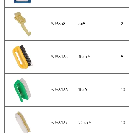
SJ3358
5x8
2
SJ93435
15x5.5
8
SJ93436
15x6
10
SJ93437
20x5.5
10